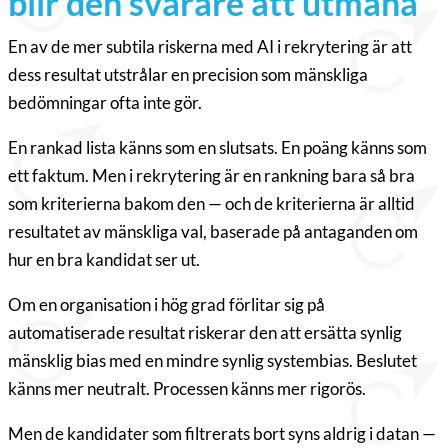
blir den svårare att utmana
En av de mer subtila riskerna med AI i rekrytering är att
dess resultat utstrålar en precision som mänskliga
bedömningar ofta inte gör.
En rankad lista känns som en slutsats. En poäng känns som
ett faktum. Men i rekrytering är en rankning bara så bra
som kriterierna bakom den — och de kriterierna är alltid
resultatet av mänskliga val, baserade på antaganden om
hur en bra kandidat ser ut.
Om en organisation i hög grad förlitar sig på
automatiserade resultat riskerar den att ersätta synlig
mänsklig bias med en mindre synlig systembias. Beslutet
känns mer neutralt. Processen känns mer rigorös.
Men de kandidater som filtrerats bort syns aldrig i datan —