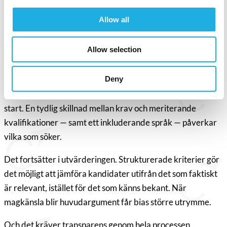
Det börjar med rollbeskrivningen. Vad krävs faktiskt för
att lyckas i rollen? Vilka kompetenser är avgörande, och
Allow all
vilka krav bygger på antaganden eller vana? Är kriterierna
förankrade i verkliga behov, eller har de drivits av
Allow selection
historiska mönster?
Deny
Det fortsätter i platsannonsen. Språket spelar roll. Krav
som inte är nödvändiga snävar in kandidatfältet redan från
start. En tydlig skillnad mellan krav och meriterande
kvalifikationer — samt ett inkluderande språk — påverkar
vilka som söker.
Det fortsätter i utvärderingen. Strukturerade kriterier gör
det möjligt att jämföra kandidater utifrån det som faktiskt
är relevant, istället för det som känns bekant. När
magkänsla blir huvudargument får bias större utrymme.
Och det kräver transparens genom hela processen.