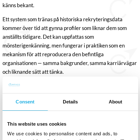
känns bekant.
Ett system som tränas på historiska rekryteringsdata
kommer över tid att gynna profiler som liknar dem som
anställts tidigare. Det kan uppfattas som
mönsterigenkänning, men fungerar i praktiken som en
mekanism för att reproducera den befintliga
organisationen — samma bakgrunder, samma karriärvägar
och liknande sätt att tänka.
Mångfald i rekrytering handlar inte bara om demografi.
Det handlar om erfarenheter, perspektiv, ledarskapsstil
Consent
Details
About
och bredden i hur ett team tänker. När AI snävar in
kandidatpoolen till dem som liknar nuvarande
medarbetare begränsas denna bredd — ofta utan att det
This website uses cookies
märks.
We use cookies to personalise content and ads, to