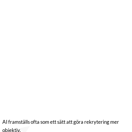
Vill du veta mer?
Hans Jansson
Jens Holmberg
Managing Partner, Sweden
Partner, Sweden
hans.jansson@compass.se
Jens.holmberg@compass.se
+46 73 461 3603
+46 70 377 0620
View profile
View profile
AI framställs ofta som ett sätt att göra rekrytering mer
objektiv.