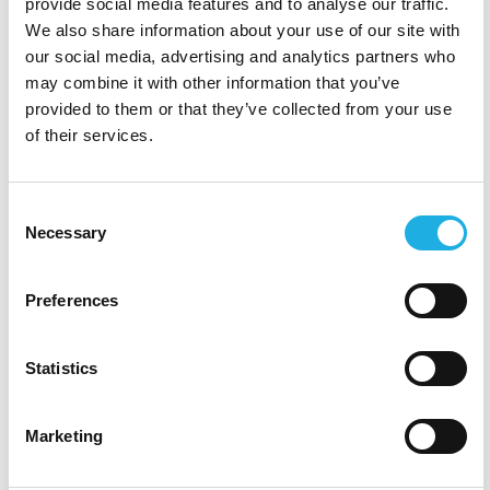
provide social media features and to analyse our traffic.
“Culture fit” är där risken ofta koncentreras. Används
We also share information about your use of our site with
begreppet väl handlar det om genuin värde- och
our social media, advertising and analytics partners who
arbetssätts­matchning. Använt slarvigt blir det i praktiken
may combine it with other information that you’ve
en preferens för likhet. När AI används i en process där
provided to them or that they’ve collected from your use
culture fit inte är tydligt definierat kan denna otydlighet
of their services.
förstärkas — och kandidater som känns bekanta prioriteras
framför dem som faktiskt passar bäst.
Consent
Necessary
Selection
För organisationer som vill stärka mångfalden är AI ingen
genväg. Det är ett verktyg som kräver mer struktur och
Preferences
mer granskning — inte mindre.
Hur en bra process ser ut
Statistics
Att minska bias med hjälp av AI börjar innan tekniken
Marketing
används.