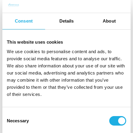
Interessert?
Send en kortfattet søknad med CV til oss.Ta
Consent
Details
About
gjerne kontakt med Øyvind Skarholt på tlf. +47
982 19 541, os@compass.no for en
This website uses cookies
uforpliktende samtale om du ønsker mer
We use cookies to personalise content and ads, to
informasjon.
provide social media features and to analyse our traffic.
CV og søknad sendes via søknadsknappen
We also share information about your use of our site with
our social media, advertising and analytics partners who
snarest. I henhold til GDPR ber vi deg ikke
may combine it with other information that you’ve
sende CV og andre personopplysninger direkte
provided to them or that they’ve collected from your use
til kontaktpersonen.
of their services.
Søknader vurderes fortløpende.
Consent
Necessary
Selection