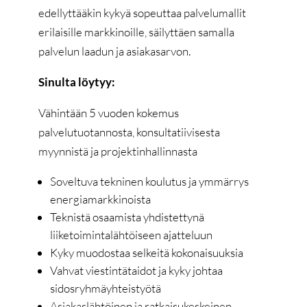
edellyttääkin kykyä sopeuttaa palvelumallit
erilaisille markkinoille, säilyttäen samalla
palvelun laadun ja asiakasarvon.
Sinulta löytyy:
Vähintään 5 vuoden kokemus
palvelutuotannosta, konsultatiivisesta
myynnistä ja projektinhallinnasta
Soveltuva tekninen koulutus ja ymmärrys
energiamarkkinoista
Teknistä osaamista yhdistettynä
liiketoimintalähtöiseen ajatteluun
Kyky muodostaa selkeitä kokonaisuuksia
Vahvat viestintätaidot ja kyky johtaa
sidosryhmäyhteistyötä
Asiakaslähtöinen ja ratkaisukeskeinen