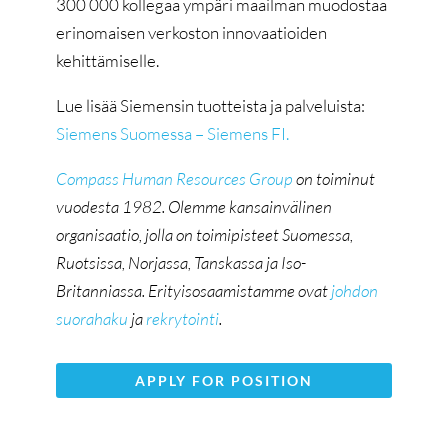
300 000 kollegaa ympäri maailman muodostaa
erinomaisen verkoston innovaatioiden
kehittämiselle.
Lue lisää Siemensin tuotteista ja palveluista:
Siemens Suomessa – Siemens FI.
Compass Human Resources Group
on toiminut
vuodesta 1982. Olemme kansainvälinen
organisaatio, jolla on toimipisteet Suomessa,
Ruotsissa, Norjassa, Tanskassa ja Iso-
Britanniassa. Erityisosaamistamme ovat
johdon
suorahaku
ja
rekrytointi
.
APPLY FOR POSITION