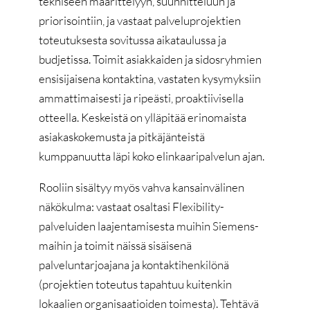
tekniseen määrittelyyn, suunnitteluun ja
priorisointiin, ja vastaat palveluprojektien
toteutuksesta sovitussa aikataulussa ja
budjetissa. Toimit asiakkaiden ja sidosryhmien
ensisijaisena kontaktina, vastaten kysymyksiin
ammattimaisesti ja ripeästi, proaktiivisella
otteella. Keskeistä on ylläpitää erinomaista
asiakaskokemusta ja pitkäjänteistä
kumppanuutta läpi koko elinkaaripalvelun ajan.
Rooliin sisältyy myös vahva kansainvälinen
näkökulma: vastaat osaltasi Flexibility-
palveluiden laajentamisesta muihin Siemens-
maihin ja toimit näissä sisäisenä
palveluntarjoajana ja kontaktihenkilönä
(projektien toteutus tapahtuu kuitenkin
lokaalien organisaatioiden toimesta). Tehtävä