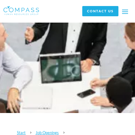
CONTACT US
Start
Job Openings
5
5