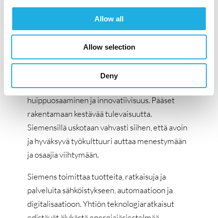
2086 tai
laura.suontaus@compasshrg.fi
Allow all
Meistä
:
Siemensillä rakennetaan intohimoisesti
Allow selection
parempaa tulevaisuutta meille kaikille ja sinut
halutaan joukkoon mukaan! Siemensin
Deny
toimintaa ohjaavat vastuullisuus,
huippuosaaminen ja innovatiivisuus. Pääset
rakentamaan kestävää tulevaisuutta.
Siemensillä uskotaan vahvasti siihen, että avoin
ja hyväksyvä työkulttuuri auttaa menestymään
ja osaajia viihtymään.
Siemens toimittaa tuotteita, ratkaisuja ja
palveluita sähköistykseen, automaatioon ja
digitalisaatioon. Yhtiön teknologiaratkaisut
edistävät älykästä energiajärjestelmää,