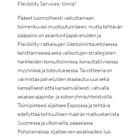
Flexibility Services- tiimiä?
Pääset luonnollisesti vaikuttamaan
toimenkuvasi muotoutumiseen, mutta tehtävän
pääpaino on asiantuntijapalveluiden ja
Flexibility-ratkaisujen liiketoimintavetoisessa
kehittämisessä sekä valikoitujen strategisten
hankkeiden konsultoinnissa, konsultatiivisessa
myynnissä ja toteutuksessa. Tavoitteena on
varmistaa palveluiden skaalautuvuus sekä
kansallisesti että kansainvälisesti, vahvalla
asiakasrajapinta- ja sidosryhmäyhteistyöllä.
Toimipisteesi sijaitsee Espoossa ja tehtävä
edellyttää kohtuullisen määrän matkustamista
Suomessa ja ulkomailla, pääasiassa
Pohjoismaissa, sijaitsevien asiakkaidesi luo.