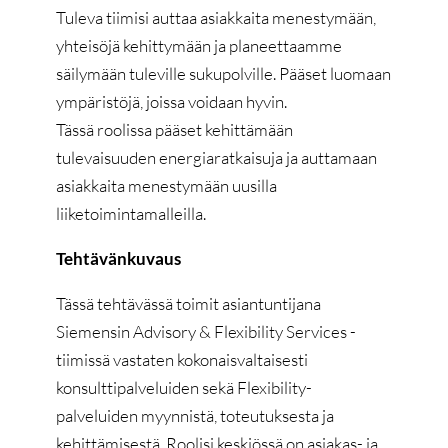
Tuleva tiimisi auttaa asiakkaita menestymään,
yhteisöjä kehittymään ja planeettaamme
säilymään tuleville sukupolville. Pääset luomaan
ympäristöjä, joissa voidaan hyvin.
Tässä roolissa pääset kehittämään
tulevaisuuden energiaratkaisuja ja auttamaan
asiakkaita menestymään uusilla
liiketoimintamalleilla.
Tehtävänkuvaus
Tässä tehtävässä toimit asiantuntijana
Siemensin Advisory & Flexibility Services -
tiimissä vastaten kokonaisvaltaisesti
konsulttipalveluiden sekä Flexibility-
palveluiden myynnistä, toteutuksesta ja
kehittämisestä. Roolisi keskiössä on asiakas- ja