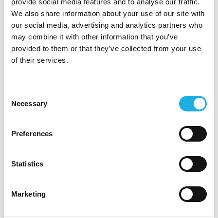
provide social media features and to analyse our traffic.
näkymään toiminnassamme.
We also share information about your use of our site with
our social media, advertising and analytics partners who
Ihmisiä arvostava kulttuuri sekä aito
may combine it with other information that you’ve
mahdollisuus ottaa vastuu ja vaikuttaa ovat
provided to them or that they’ve collected from your use
tämän tehtävän selkeitä vetovoimatekijöitä;
of their services.
puhumattakaan mielenkiintoisesta ja
kompleksisesta asiakaskentästä!
Consent
Necessary
Selection
Kiinnostuitko?
Hakeaksesi tehtävää, lähetäthän hakemuksesi ja
Preferences
ansioluettelosi (suomeksi tai englanniksi)
palkkatoiveineen alla olevasta “Apply for
Statistics
position” -painikkeesta.
Lisätietoa tehtävästä antaa Compass HR
Marketing
Groupin konsultti Laura Suontaus +358 50 521