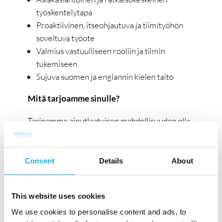
työskentelytapa
Proaktiivinen, itseohjautuva ja tiimityöhön
soveltuva työote
Valmius vastuulliseen rooliin ja tiimin
tukemiseen
Sujuva suomen ja englannin kielen taito
Mitä tarjoamme sinulle?
Tarjoamme ainutlaatuisen mahdollisuuden olla
mukana kehittämässä ja viemässä
palvelukokemusta uudelle tasolle! Tässä
Consent
Details
About
tehtävässä pääset olemaan aktiivisesti mukana
ja kehittämään myös täysin uusia
energiamurroksen ratkaisuja ja ottamaan
This website uses cookies
aidosti vastuun asiakkaille tarjotuista
We use cookies to personalise content and ads, to
palveluratkaisuista -kädenjälkesi tulee