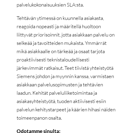
palvelukokonaisuuksien SLA:sta.
Tehtävän ytimessä on kuunnella asiakasta,
reagoida nopeasti ja määritellä huoltoon
liittyvät priorisoinnit, jotta asiakkaan palvelu on
selkeää ja tavoitteiden mukaista. Ymmärrät
mikä asiakkaalle on tärkeää ja osaat tarjota
proaktiivisesti teknistaloudellisesti
järkevimmät ratkaisut. Teet tiivistä yhteistyötä
Siemens johdon ja myynnin kanssa, varmistaen
asiakkaan palvelusopimusten ja tehtävien
laadun. Kehität palveluliiketoimintaa ja
asiakasyhteistyötä, tuoden aktiivisesti esiin
palvelun kehitystarpeet ja käärien hihasi näiden
toimeenpanon osalta.
Odotamme sinulta: