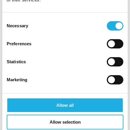
tämän tehtävän selkeitä vetovoimatekijöitä;
puhumattakaan mielenkiintoisesta ja
kompleksisesta asiakaskentästä!
Consent
Necessary
Selection
Kiinnostuitko?
Hakeaksesi tehtävää, lähetäthän hakemuksesi ja
Preferences
ansioluettelosi (suomeksi tai englanniksi)
palkkatoiveineen alla olevasta “Apply for
Statistics
position” linkistä.
Marketing
Lisätietoa tehtävästä antaa Compass HR
Groupin konsultti Laura Suontaus +358 50 521
2086 tai
laura.suontaus@compasshrg.fi
Allow all
Meistä
:
Siemensillä rakennetaan intohimoisesti
Allow selection