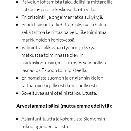
Palvelun johtamista taloudellisilla mittareilla
ratkaisu- ja tuloskeskeisellä otteella.
Priorisointi- ja ongelmanratkaisukykyjä.
Proaktiivisuutta, kehittämiskykyä ja halua
sekä tahtoa kehittää palveluliiketoimintaa
markkinoiden kehittyessä.
Valmiutta liikkuvaan työhön ja kykyä
matkustaa toiminnassa oleviin
asiakaskohteisiin, mutta myös säännöllistä
läsnäoloa Espoon toimipisteellä.
Erinomaista suomen ja englannin kielen
taitoa, niin kirjallisesti kuin suullisesti.
Soveltuvaa sähköteknistä koulutusta.
Arvostamme lisäksi (mutta emme edellytä)
:
Asiantuntijuutta ja kokemusta Siemensin
teknologioiden parista