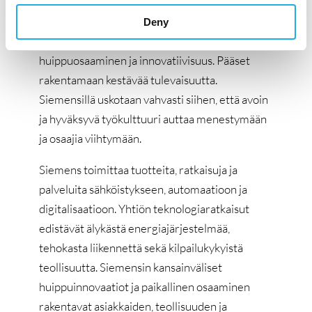
parempaa tulevaisuutta meille kaikille ja sinut
halutaan joukkoon mukaan! Siemensin
Deny
toimintaa ohjaavat vastuullisuus,
huippuosaaminen ja innovatiivisuus. Pääset
rakentamaan kestävää tulevaisuutta.
Siemensillä uskotaan vahvasti siihen, että avoin
ja hyväksyvä työkulttuuri auttaa menestymään
ja osaajia viihtymään.
Siemens toimittaa tuotteita, ratkaisuja ja
palveluita sähköistykseen, automaatioon ja
digitalisaatioon. Yhtiön teknologiaratkaisut
edistävät älykästä energiajärjestelmää,
tehokasta liikennettä sekä kilpailukykyistä
teollisuutta. Siemensin kansainväliset
huippuinnovaatiot ja paikallinen osaaminen
rakentavat asiakkaiden, teollisuuden ja