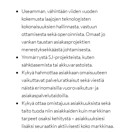
Useamman, vähintään viiden vuoden
kokemusta laajojen teknologisten
kokonaisuuksien hallinnasta, vastuun
ottamisesta sekä operoinnista. Omaat jo
vankan taustan asiakasprojektien
menestyksekkäästä johtamisesta.
Ymmärrystä SJ-projekteista, kuten
sähköasemista tai akkuvarastoista.
Kykyä hahmottaa asiakkaan omaisuuteen
vaikuttavat palveluratkaisut sekä viestiä
näistä erinomaisilla vuorovaikutus- ja
asiakaspalvelutaidoilla.
Kykyä ottaa omistajuus asiakkuuksista sekä
taito tuoda niin asiakkaiden kuin markkinan
tarpeet osaksi kehitystä – asiakkuuksiesi
lisäksi seuraatkin aktiivisesti koko markkinaa.