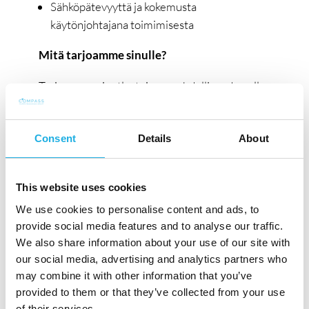
Sähköpätevyyttä ja kokemusta
käytönjohtajana toimimisesta
Mitä tarjoamme sinulle?
Tarjoamme ainutlaatuisen mahdollisuuden olla
mukana kehittämässä ja viemässä
palvelukokemusta uudelle tasolle! Tässä
Consent
Details
About
tehtävässä pääset olemaan aktiivisesti mukana
ja kehittämään myös täysin uusia
energiamurroksen ratkaisuja ja ottamaan
This website uses cookies
aidosti vastuun asiakkaille tarjotuista
We use cookies to personalise content and ads, to
palveluratkaisuista -kädenjälkesi tulee
provide social media features and to analyse our traffic.
näkymään toiminnassamme.
We also share information about your use of our site with
our social media, advertising and analytics partners who
Ihmisiä arvostava kulttuuri sekä aito
may combine it with other information that you’ve
mahdollisuus ottaa vastuu ja vaikuttaa ovat
provided to them or that they’ve collected from your use
of their services.