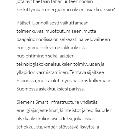
jota nyt haetaan tähän uuteen rooliin
keskittymään energiamurroksen asiakkuuksiin?
Pääset luonnollisesti vaikuttamaan
toimenkuvasi muotoutumiseen, mutta
pääpaino roolissa on selkeästi palveluvaiheen
energiamurroksen asiakkuuksista
huolehtiminen sekä laajojen
teknologiakokonaisuuksien toimivuuden ja
ylläpidon varmistaminen. Tehtävä sijaitsee
Espoossa, mutta olet myös halukas kulkemaan
Suomessa asiakkuuksiesi parissa.
Siemens Smart Infrastructure yhdistää
energiajärjestelmät, kiinteistöt ja teollisuuden
älykkääksi kokonaisuudeksi, joka lisää
tehokkuutta, ympäristöystävällisyyttä ja