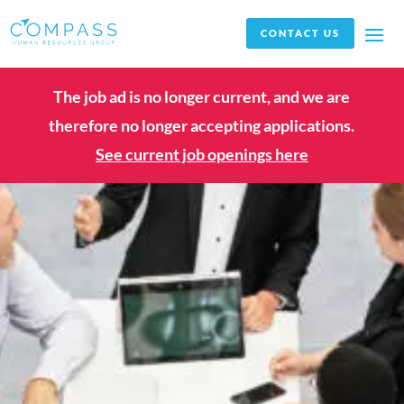
CONTACT US
The job ad is no longer current, and we are
therefore no longer accepting applications.
See current job openings here