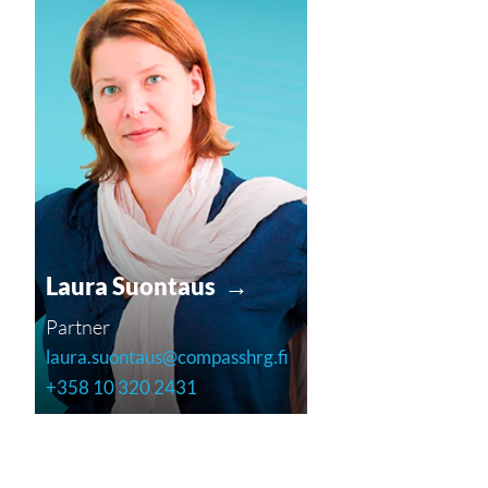
Laura Suontaus →
Partner
laura.suontaus@compasshrg.fi
+358 10 320 2431