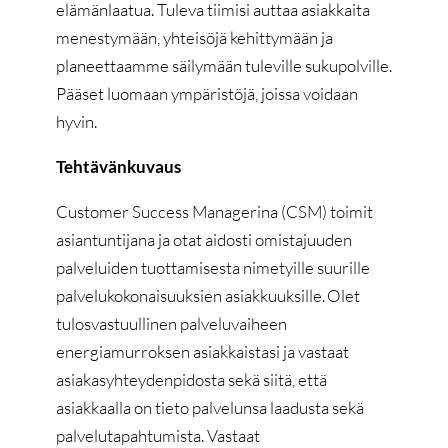
elämänlaatua. Tuleva tiimisi auttaa asiakkaita
menestymään, yhteisöjä kehittymään ja
planeettaamme säilymään tuleville sukupolville.
Pääset luomaan ympäristöjä, joissa voidaan
hyvin.
Tehtävänkuvaus
Customer Success Managerina (CSM) toimit
asiantuntijana ja otat aidosti omistajuuden
palveluiden tuottamisesta nimetyille suurille
palvelukokonaisuuksien asiakkuuksille. Olet
tulosvastuullinen palveluvaiheen
energiamurroksen asiakkaistasi ja vastaat
asiakasyhteydenpidosta sekä siitä, että
asiakkaalla on tieto palvelunsa laadusta sekä
palvelutapahtumista. Vastaat