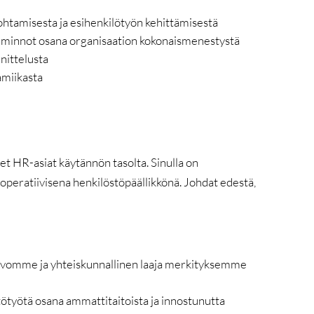
htamisesta ja esihenkilötyön kehittämisestä
toiminnot osana organisaation kokonaismenestystä
nittelusta
amiikasta
net HR-asiat käytännön tasolta. Sinulla on
operatiivisena henkilöstöpäällikkönä. Johdat edestä,
arvomme ja yhteiskunnallinen laaja merkityksemme
ötyötä osana ammattitaitoista ja innostunutta