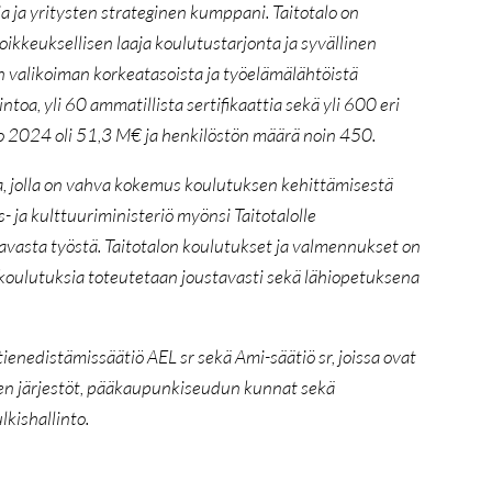
 ja yritysten strateginen kumppani. Taitotalo on
kkeuksellisen laaja koulutustarjonta ja syvällinen
 valikoiman korkeatasoista ja työelämälähtöistä
ntoa, yli 60 ammatillista sertifikaattia sekä yli 600 eri
o 2024 oli 51,3 M€ ja henkilöstön määrä noin 450.
ja, jolla on vahva kokemus koulutuksen kehittämisestä
ja kulttuuriministeriö myönsi Taitotalolle
avasta työstä. Taitotalon koulutukset ja valmennukset on
koulutuksia toteutetaan joustavasti sekä lähiopetuksena
ienedistämissäätiö AEL sr sekä Ami-säätiö sr, joissa ovat
en järjestöt, pääkaupunkiseudun kunnat sekä
kishallinto.