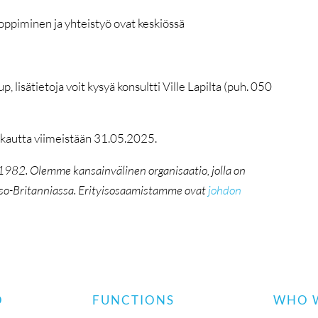
 oppiminen ja yhteistyö ovat keskiössä
sätietoja voit kysyä konsultti Ville Lapilta (puh. 050
n kautta viimeistään 31.05.2025.
 1982.
Olemme kansainvälinen organisaatio, jolla on
 Iso-Britanniassa. Erityisosaamistamme ovat
johdon
O
FUNCTIONS
WHO 