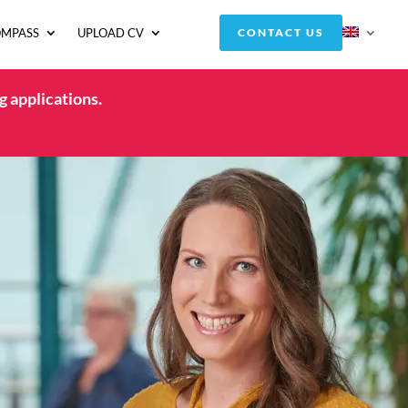
OMPASS
UPLOAD CV
CONTACT US
g applications.