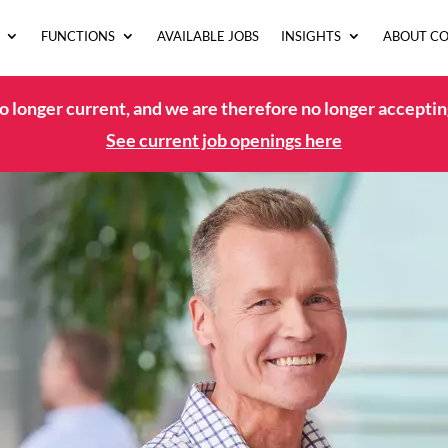
FUNCTIONS
AVAILABLE JOBS
INSIGHTS
ABOUT C
no longer current, and we are therefore no longer acceptin
See current job openings here