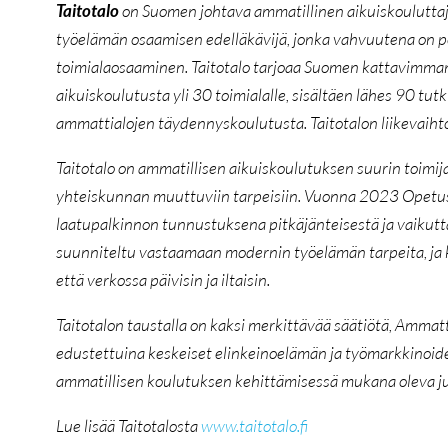
Taitotalo
on Suomen johtava ammatillinen aikuiskouluttaja
työelämän osaamisen edelläkävijä, jonka vahvuutena on poi
toimialaosaaminen. Taitotalo tarjoaa Suomen kattavimman
aikuiskoulutusta yli 30 toimialalle, sisältäen lähes 90 tutki
ammattialojen täydennyskoulutusta. Taitotalon liikevaiht
Taitotalo on ammatillisen aikuiskoulutuksen suurin toimi
yhteiskunnan muuttuviin tarpeisiin. Vuonna 2023 Opetus- 
laatupalkinnon tunnustuksena pitkäjänteisestä ja vaikutt
suunniteltu vastaamaan modernin työelämän tarpeita, ja 
että verkossa päivisin ja iltaisin.
Taitotalon taustalla on kaksi merkittävää säätiötä, Ammatt
edustettuina keskeiset elinkeinoelämän ja työmarkkinoid
ammatillisen koulutuksen kehittämisessä mukana oleva jul
Lue lisää Taitotalosta
www.taitotalo.fi