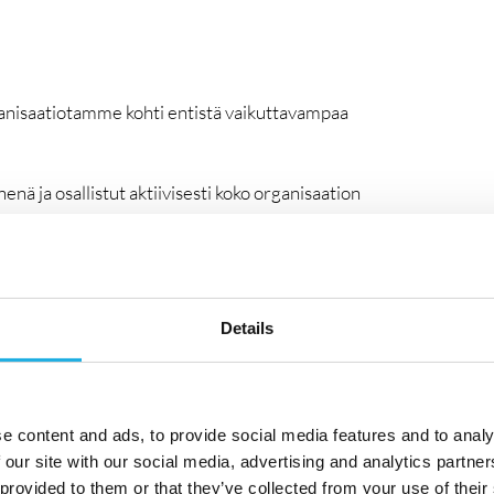
nisaatiotamme kohti entistä vaikuttavampaa
nä ja osallistut aktiivisesti koko organisaation
kilöstöjohtamisesta organisaation kaikilla tasoilla ja
että arvomme näkyvät arjessa ja tukevat strategisten
naisvaltaisesti keinoilla, jotka vahvistavat
Details
inen: suunnittelet ja toteutat tiimisi kanssa
sta uudistumista. Varmistat, että henkilöstöjohtamisen
nnista työsuhteen päättymiseen ja että organisaation
e content and ads, to provide social media features and to analy
et kokonaisuudessaan ovat linjassa hallituksen
 our site with our social media, advertising and analytics partn
 provided to them or that they’ve collected from your use of their