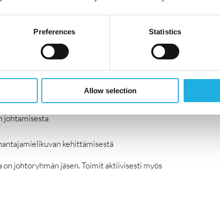
Preferences
Statistics
kauttamisesta
istyössä johdon ja esihenkilöiden kanssa
en tavoitteiden saavuttamiseksi
Allow selection
anssa
teuttamisesta työsuhteen koko elinkaaren ajalle
n johtamisesta
nantajamielikuvan kehittämisestä
a on johtoryhmän jäsen. Toimit aktiivisesti myös