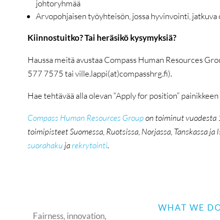
johtoryhmää
Arvopohjaisen työyhteisön, jossa hyvinvointi, jatkuva
Kiinnostuitko? Tai heräsikö kysymyksiä?
Haussa meitä avustaa Compass Human Resources Group, li
577 7575 tai ville.lappi(at)compasshrg.fi).
Hae tehtävää alla olevan “Apply for position” painikkee
Compass Human Resources Group
on toiminut vuodesta
toimipisteet Suomessa, Ruotsissa, Norjassa, Tanskassa ja
suorahaku
ja
rekrytointi
.
WHAT WE D
Fairness, innovation,