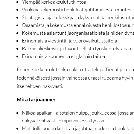
Ylempää korkeakoulututkintoa
Vankkaa kokemusta henkilöstöjohtamisesta, muutosjo
Strategista ajattelukykyä ja kykyä nähdä henkilöstö
Osaamista ja kokemusta ennakoivasta henkilöstösuun
Kokemusta asiantuntijaorganisaatioista ja niiden dyn
Erinomaisia viestintä- ja vuorovaikutustaitoja
Ratkaisukeskeistä ja tavoitteellista työskentelytapaa
Erinomaista suomen ja englannin taitoa
Ennen kaikkea: olet sekä näkijä että tekijä. Tiedät ja tun
todennäköisesti jossain vaiheessa uraasi rupeama hyvin 
itse tehden, näkyvästi.
Mitä tarjoamme:
Näköalapaikan Taitotalon huippujoukkueessa, jossa 
näkyvät vahvasti jokapäiväisessä työssä
Mahdollisuuden kehittää ja johtaa modernia henkilöst