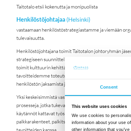
Taitotalo etsii kokenutta ja monipuolista
Henkilöstöjohtajaa
(Helsinki)
vastaamaan henkilöstöstrategiastamme ja viemään orga
tulevaisuutta.
Henkilöstöjohtajana toimit Taitotalon johtoryhmän jäsene
strategiseen suunnitteluun ja kehittämiseen. Vastaat hen
toimit kulttuurin kehittämisen moottorina – varmistat, 
tavoitteidemme toteutumista. Johdat työhyvinvointia koko
henkilöstön jaksamista ja motivaatiota.
Consent
Yksi keskeisimmistä vastuualueistasi on osaamisen johtam
prosesseja, jotka tukevat jatkuvaa oppimista ja strategi
This website uses cookies
käytännöt kattavat työsuhteen koko elinkaaren rekrytoi
We use cookies to personalis
palkkarakenteet, palkitseminen ja henkilöstökustannuks
information about your use of
tavoitteiden kanssa.
other information that you’ve