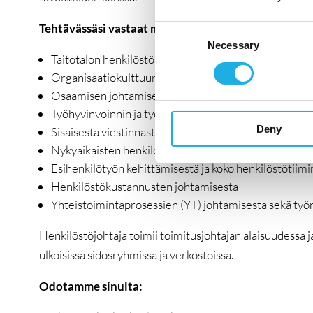
Tehtävässäsi vastaat muun muassa:
Consent
Necessary
Selection
Taitotalon henkilöstöstrategian suunnittelusta ja jal
Organisaatiokulttuurin ja arvojen kehittämisestä yhte
Osaamisen johtamisesta ja kehittämisestä strategist
Työhyvinvoinnin ja työterveyden kokonaisuudesta
Deny
Sisäisestä viestinnästä yhteistyössä viestintätiimin k
Nykyaikaisten henkilöstökäytäntöjen ja prosessien to
Esihenkilötyön kehittämisestä ja koko henkilöstötiimi
Henkilöstökustannusten johtamisesta
Yhteistoimintaprosessien (YT) johtamisesta sekä työ
Henkilöstöjohtaja toimii toimitusjohtajan alaisuudessa j
ulkoisissa sidosryhmissä ja verkostoissa.
Odotamme sinulta: