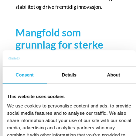
stabilitet og drive fremtidig innovasjon.
Mangfold som
grunnlag for sterke
lederteam
Når vi setter sammen ledergrupper i Compass
Consent
Details
About
legger vi stor vekt på mangfold – både når det
gjelder kjønn og etnisitet, men spesielt når det
gjelder kompetanse og erfaring. Et effektivt og
This website uses cookies
høytytende lederteam består av individer som
We use cookies to personalise content and ads, to provide
ikke bare utfyller hverandre, men som også
social media features and to analyse our traffic. We also
share information about your use of our site with our social
bringer nye perspektiver til bordet og
media, advertising and analytics partners who may
utfordrer det eksisterende.
combine it with other information that you’ve provided to