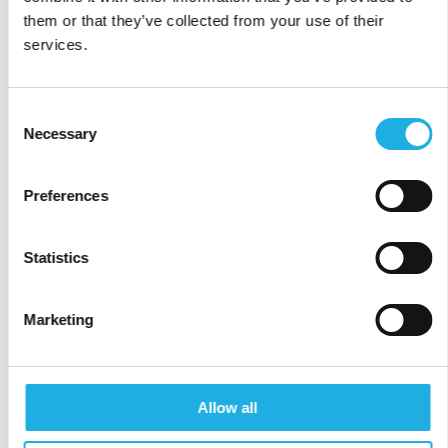
them or that they’ve collected from your use of their
Christian Winther understreker at
«et
services.
høytytende lederteam skapes ved å omgi deg med
mennesker som er dyktigere enn deg selv på
bestemte områder».
Denne tilnærmingen sikrer
Consent
Necessary
at ledergruppen kan utfordre hverandre
Selection
konstruktivt, noe forskning har identifisert som
en av de viktigste faktorene for å skape
Preferences
vellykkede team. Ved å fremme mangfold i
kompetanse sikrer vi at nysgjerrigheten
Statistics
opprettholdes og at de kritiske spørsmålene
stilles – spørsmål som kan være avgjørende for
Marketing
å opprettholde bedriftens konkurranseevne i
en verden i rask endring.
Allow all
Langsiktig