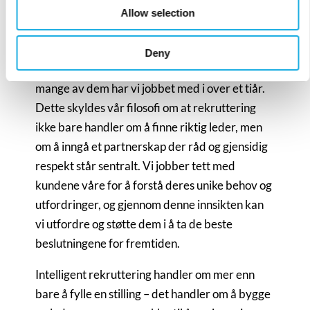
partnerskap basert på
Allow selection
tillit og innsikt
Deny
Våre relasjoner med kunder er langvarige, og
mange av dem har vi jobbet med i over et tiår.
Dette skyldes vår filosofi om at rekruttering
ikke bare handler om å finne riktig leder, men
om å inngå et partnerskap der råd og gjensidig
respekt står sentralt. Vi jobber tett med
kundene våre for å forstå deres unike behov og
utfordringer, og gjennom denne innsikten kan
vi utfordre og støtte dem i å ta de beste
beslutningene for fremtiden.
Intelligent rekruttering handler om mer enn
bare å fylle en stilling – det handler om å bygge