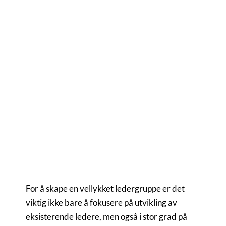
gjennom strategisk
lederrekruttering
Vil du vite mer?
Christian Winther
Partner & Practice Lead, Denmark
cw@compasshrg.com
+45 26 34 54 35
View profile
For å skape en vellykket ledergruppe er det
viktig ikke bare å fokusere på utvikling av
eksisterende ledere, men også i stor grad på