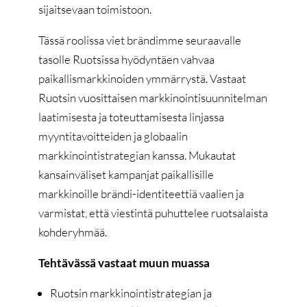
sijaitsevaan toimistoon.
Tässä roolissa viet brändimme seuraavalle
tasolle Ruotsissa hyödyntäen vahvaa
paikallismarkkinoiden ymmärrystä. Vastaat
Ruotsin vuosittaisen markkinointisuunnitelman
laatimisesta ja toteuttamisesta linjassa
myyntitavoitteiden ja globaalin
markkinointistrategian kanssa. Mukautat
kansainväliset kampanjat paikallisille
markkinoille brändi-identiteettiä vaalien ja
varmistat, että viestintä puhuttelee ruotsalaista
kohderyhmää.
Tehtävässä vastaat muun muassa
Ruotsin markkinointistrategian ja