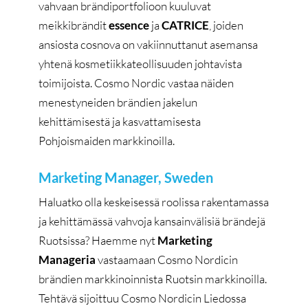
vahvaan brändiportfolioon kuuluvat
meikkibrändit
essence
ja
CATRICE
, joiden
ansiosta cosnova on vakiinnuttanut asemansa
yhtenä kosmetiikkateollisuuden johtavista
toimijoista. Cosmo Nordic vastaa näiden
menestyneiden brändien jakelun
kehittämisestä ja kasvattamisesta
Pohjoismaiden markkinoilla.
Marketing Manager, Sweden
Haluatko olla keskeisessä roolissa rakentamassa
ja kehittämässä vahvoja kansainvälisiä brändejä
Ruotsissa? Haemme nyt
Marketing
Manageria
vastaamaan Cosmo Nordicin
brändien markkinoinnista Ruotsin markkinoilla.
Tehtävä sijoittuu Cosmo Nordicin Liedossa