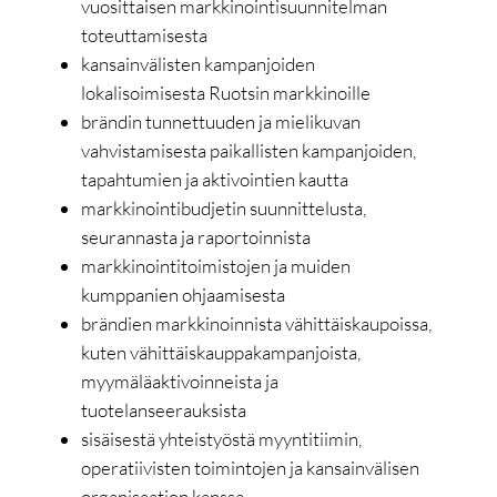
vuosittaisen markkinointisuunnitelman
toteuttamisesta
kansainvälisten kampanjoiden
lokalisoimisesta Ruotsin markkinoille
brändin tunnettuuden ja mielikuvan
vahvistamisesta paikallisten kampanjoiden,
tapahtumien ja aktivointien kautta
markkinointibudjetin suunnittelusta,
seurannasta ja raportoinnista
markkinointitoimistojen ja muiden
kumppanien ohjaamisesta
brändien markkinoinnista vähittäiskaupoissa,
kuten vähittäiskauppakampanjoista,
myymäläaktivoinneista ja
tuotelanseerauksista
sisäisestä yhteistyöstä myyntitiimin,
operatiivisten toimintojen ja kansainvälisen
organisaation kanssa