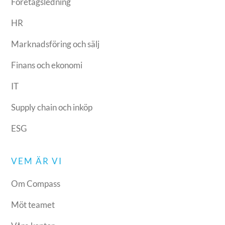
Företagsledning
HR
Marknadsföring och sälj
Finans och ekonomi
IT
Supply chain och inköp
ESG
VEM ÄR VI
Om Compass
Möt teamet