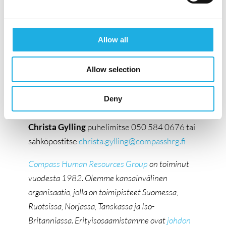
keskeinen rooli liiketoiminnan kasvun
tukemisessa.
Allow all
Hae tehtävää lähettämällä CV:si ja
vapaamuotoinen hakemuksesi oheisen ’Apply
Allow selection
for position’ -painikkeen kautta viimeistään
13.2.2026
.
Deny
Lisätietoja tehtävästä antaa rekrytointikonsultti
Christa Gylling
puhelimitse 050 584 0676 tai
sähköpostitse
christa.gylling@compasshrg.fi
Compass Human Resources Group
on toiminut
vuodesta 1982.
Olemme kansainvälinen
organisaatio, jolla on toimipisteet Suomessa,
Ruotsissa, Norjassa, Tanskassa ja Iso-
Britanniassa. Erityisosaamistamme ovat
johdon