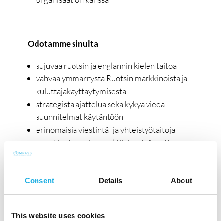
Odotamme sinulta
sujuvaa ruotsin ja englannin kielen taitoa
vahvaa ymmärrystä Ruotsin markkinoista ja
kuluttajakäyttäytymisestä
strategista ajattelua sekä kykyä viedä
suunnitelmat käytäntöön
erinomaisia viestintä- ja yhteistyötaitoja
itseohjautuvaa ja proaktiivista työotetta
luovuuden ja dataohjautuvan ajattelun
yhdistämistä
soveltuvaa korkeakoulututkintoa
Consent
Details
About
vähintään 3–5 vuoden kokemusta
markkinoinnin tehtävistä, mieluiten
This website uses cookies
kauneus-, kosmetiikka- tai FMCG-toimialalta