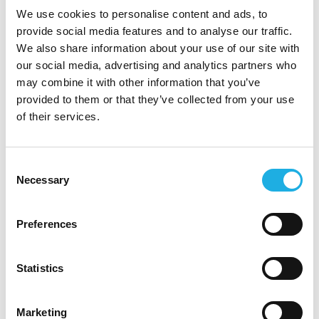
We use cookies to personalise content and ads, to
Viihdyt nopeatempoisessa ja kansainvälisessä
provide social media features and to analyse our traffic.
ympäristössä, sopeudut muuttuviin tilanteisiin
We also share information about your use of our site with
our social media, advertising and analytics partners who
ja innostut brändien pitkäjänteisestä
may combine it with other information that you’ve
kehittämisestä.
provided to them or that they’ve collected from your use
of their services.
Tarjoamme sinulle
vastuullisen ja näkyvän roolin
Consent
kansainvälisessä yrityksessä
Necessary
Selection
mahdollisuuden vaikuttaa brändien kasvuun
Ruotsin markkinoilla
Preferences
vakituisen työsuhteen ja kilpailukykyiset
työsuhde-edut
viihtyisät työtilat Liedossa
Statistics
Cosmo Nordicilla pääset osaksi asiantuntevaa
Marketing
ja innostunutta tiimiä, jossa markkinoinnilla on