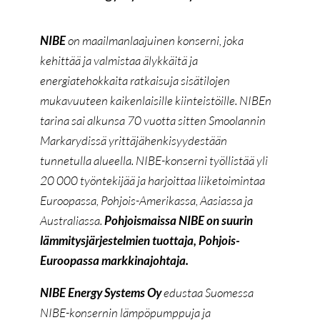
NIBE
on maailmanlaajuinen konserni, joka
kehittää ja valmistaa älykkäitä ja
energiatehokkaita ratkaisuja sisätilojen
mukavuuteen kaikenlaisille kiinteistöille. NIBEn
tarina sai alkunsa 70 vuotta sitten Smoolannin
Markarydissä yrittäjähenkisyydestään
tunnetulla alueella.
NIBE-konserni työllistää yli
20 000 työntekijää ja harjoittaa liiketoimintaa
Euroopassa, Pohjois-Amerikassa, Aasiassa ja
Australiassa.
Pohjoismaissa NIBE on suurin
lämmitysjärjestelmien tuottaja, Pohjois-
Euroopassa markkinajohtaja.
NIBE Energy Systems Oy
edustaa Suomessa
NIBE-konsernin lämpöpumppuja ja