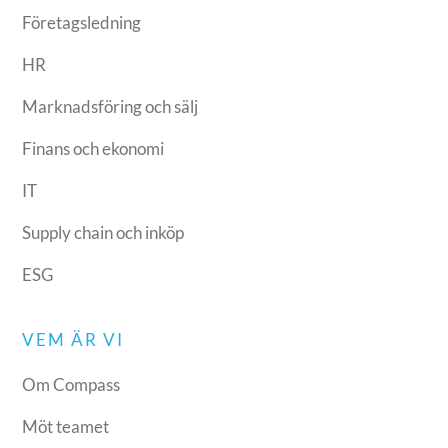
Företagsledning
HR
Marknadsföring och sälj
Finans och ekonomi
IT
Supply chain och inköp
ESG
VEM ÄR VI
Om Compass
Möt teamet