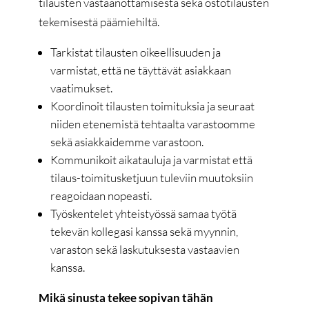
tilausten vastaanottamisesta sekä ostotilausten
tekemisestä päämiehiltä.
Tarkistat tilausten oikeellisuuden ja
varmistat, että ne täyttävät asiakkaan
vaatimukset.
Koordinoit tilausten toimituksia ja seuraat
niiden etenemistä tehtaalta varastoomme
sekä asiakkaidemme varastoon.
Kommunikoit aikatauluja ja varmistat että
tilaus-toimitusketjuun tuleviin muutoksiin
reagoidaan nopeasti.
Työskentelet yhteistyössä samaa työtä
tekevän kollegasi kanssa sekä myynnin,
varaston sekä laskutuksesta vastaavien
kanssa.
Mikä sinusta tekee sopivan tähän