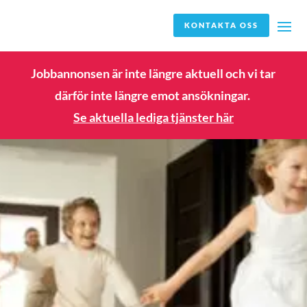
KONTAKTA OSS
Jobbannonsen är inte längre aktuell och vi tar
därför inte längre emot ansökningar.
Se aktuella lediga tjänster här