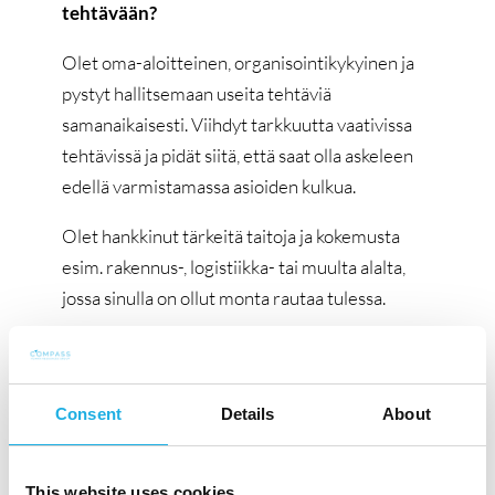
tehtävään?
Olet oma-aloitteinen, organisointikykyinen ja
pystyt hallitsemaan useita tehtäviä
samanaikaisesti. Viihdyt tarkkuutta vaativissa
tehtävissä ja pidät siitä, että saat olla askeleen
edellä varmistamassa asioiden kulkua.
Olet hankkinut tärkeitä taitoja ja kokemusta
esim. rakennus-, logistiikka- tai muulta alalta,
jossa sinulla on ollut monta rautaa tulessa.
Osaat käyttää englantia sujuvasti sekä
puhelimitse että kirjallisesti. Toivomme, että
sinulla on vähintään 3 vuoden työkokemusta,
Consent
Details
About
tietoteknistä näppäryyttä sekä kiinnostusta
teknisen alan tuotteisiin.
This website uses cookies