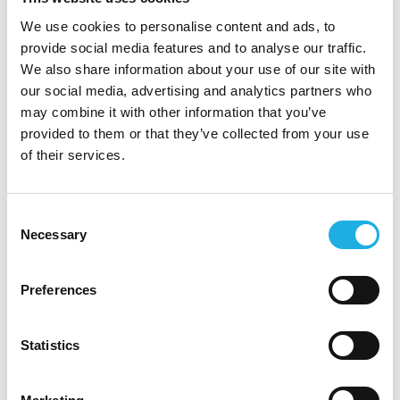
NIBE tarjoaa sinulle
pitkäaikaisen työpaikan,
We use cookies to personalise content and ads, to
ison kansainvälisen konsernin vakaat
provide social media features and to analyse our traffic.
We also share information about your use of our site with
tulevaisuuden näkymät ja mahdollisuuden olla
our social media, advertising and analytics partners who
osa kestävää kehitystä. Meillä on avoin
may combine it with other information that you’ve
organisaatio ja hyvähenkinen työyhteisö, jossa
provided to them or that they’ve collected from your use
tehtävässä onnistumistasi tuetaan. Pidämme
of their services.
huolta henkilöstömme hyvinvoinnista
tarjoamalla hyviä työsuhde-etuja, kuten laajan
Consent
sairaus- ja vapaa-ajan vakuutuksen sekä
Necessary
Selection
liikunta- ja lounasedut. Tehtävässä on kiinteä
kuukausipalkka sekä mahdollisuus
Preferences
vuosibonuksiin. Työtä tehdään Vantaan
toimistosta käsin.
Statistics
Kerro itsestäsi meille