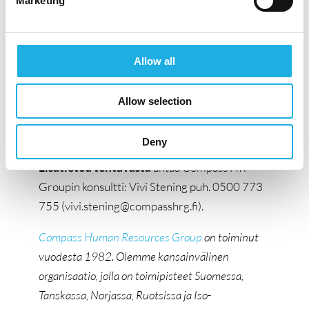
Tule tekemään työtä paremman huomisen
Marketing
puolesta, energiaratkaisujen parissa, jotka
tuottavat vihreämpää ja taloudellisempaa
lämpöä. Lähetä hakemuksesi
Allow all
ansioluetteloineen ja palkkatoiveineen alla
olevan ”’Apply for position” painikkeen kautta.
Allow selection
Haku on auki 7.5. asti mutta aloitamme
hakemusten käsittelyn jo hakuaikana.
Deny
Lisätietoa tehtävästä
antaa Compass HR
Groupin konsultti: Vivi Stening puh. 0500 773
755 (vivi.stening@compasshrg.fi).
Compass Human Resources Group
on toiminut
vuodesta 1982.
Olemme kansainvälinen
organisaatio, jolla on toimipisteet Suomessa,
Tanskassa, Norjassa, Ruotsissa ja Iso-