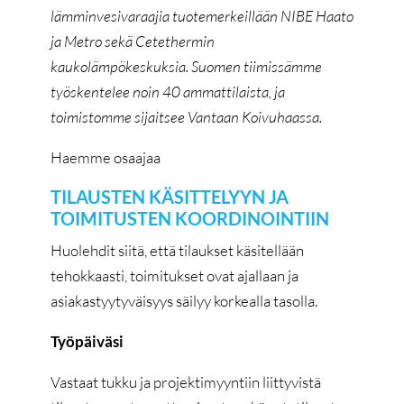
lämminvesivaraajia tuotemerkeillään NIBE Haato
ja Metro sekä
Cetethermin
kaukolämpökeskuksia
.
Suomen tiimissämme
työskentelee noin 40 ammattilaista, ja
toimistomme sijaitsee Vantaan Koivuhaassa.
Haemme osaajaa
TILAUSTEN KÄSITTELYYN JA
TOIMITUSTEN KOORDINOINTIIN
Huolehdit siitä, että tilaukset käsitellään
tehokkaasti, toimitukset ovat ajallaan ja
asiakastyytyväisyys säilyy korkealla tasolla.
Työpäiväsi
Vastaat tukku ja projektimyyntiin liittyvistä