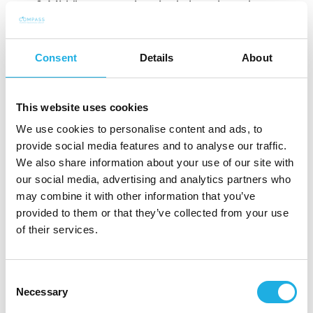
Mitkä osat organisaation kulttuurista tukevat
tulosten tekoa, ja mitä osia tulisi kehittää?
Miten käyttää henkilökohtaista johtajuutta, ja
Consent
Details
About
miten vältät harhautumasta irrelevantteihin
asioihin?
Mitkä ovat johtajan tärkeimmät sidosryhmät ja
This website uses cookies
miten heihin vaikutetaan?
We use cookies to personalise content and ads, to
Miten johtaja voi vapauttaa tiiminsä potentiaalin?
provide social media features and to analyse our traffic.
We also share information about your use of our site with
Kaiken perehdyttämisen ytimessä on jatkuva keskustelu,
our social media, advertising and analytics partners who
joka varmistaa, että puolin ja toisin on selvää, mitä uuden
may combine it with other information that you’ve
henkilön odotetaan tekevän ja saavuttavan. Kannattaa
provided to them or that they’ve collected from your use
muistaa, että yrityksenne yleinen perehdytysohjelma ei
of their services.
sellaisenaan yleensä sovi johtajan käyttöön. Johtajan
perehdytyksessä vaaditaan normaaliakin enemmän
Consent
pitkäjänteisyyttä ja ennen kaikkea johtajan
Necessary
Selection
itsereflektiota: mitä haluan saavuttaa, miten sen