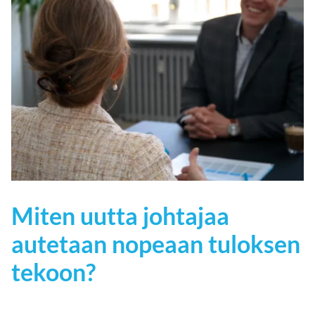
Miten uutta johtajaa
autetaan nopeaan tuloksen
tekoon?