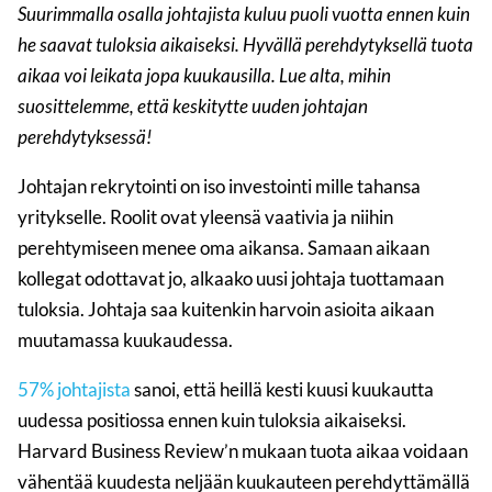
Suurimmalla osalla johtajista kuluu puoli vuotta ennen kuin
he saavat tuloksia aikaiseksi. Hyvällä perehdytyksellä tuota
aikaa voi leikata jopa kuukausilla. Lue alta, mihin
suosittelemme, että keskitytte uuden johtajan
perehdytyksessä!
Johtajan rekrytointi on iso investointi mille tahansa
yritykselle. Roolit ovat yleensä vaativia ja niihin
perehtymiseen menee oma aikansa. Samaan aikaan
kollegat odottavat jo, alkaako uusi johtaja tuottamaan
tuloksia. Johtaja saa kuitenkin harvoin asioita aikaan
muutamassa kuukaudessa.
57% johtajista
sanoi, että heillä kesti kuusi kuukautta
uudessa positiossa ennen kuin tuloksia aikaiseksi.
Harvard Business Review’n mukaan tuota aikaa voidaan
vähentää kuudesta neljään kuukauteen perehdyttämällä