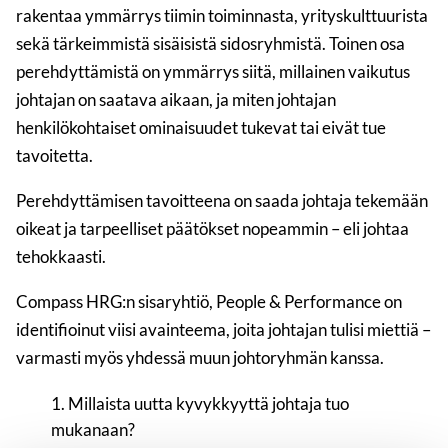
rakentaa ymmärrys tiimin toiminnasta, yrityskulttuurista
sekä tärkeimmistä sisäisistä sidosryhmistä. Toinen osa
perehdyttämistä on ymmärrys siitä, millainen vaikutus
johtajan on saatava aikaan, ja miten johtajan
henkilökohtaiset ominaisuudet tukevat tai eivät tue
tavoitetta.
Perehdyttämisen tavoitteena on saada johtaja tekemään
oikeat ja tarpeelliset päätökset nopeammin – eli johtaa
tehokkaasti.
Compass HRG:n sisaryhtiö, People & Performance on
identifioinut viisi avainteema, joita johtajan tulisi miettiä –
varmasti myös yhdessä muun johtoryhmän kanssa.
Millaista uutta kyvykkyyttä johtaja tuo
mukanaan?