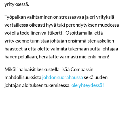
yrityksessä.
Työpaikan vaihtaminen on stressaavaa ja eri yrityksiä
vertaillessa oikeasti hyvä tuki perehdytyksen muodossa
voi olla todellinen valttikortti. Osoittamalla, että
yrityksenne tunnistaa johtajan ensimmäisten askelien
haasteet ja että olette valmiita tukemaan uutta johtajaa
hänen polullaan, herätätte varmasti mielenkiinnon!
Mikäli haluaisit keskustella lisää Compassin
mahdollisuuksista
johdon suorahaussa
sekä uuden
johtajan aloituksen tukemisessa,
ole yhteydessä!