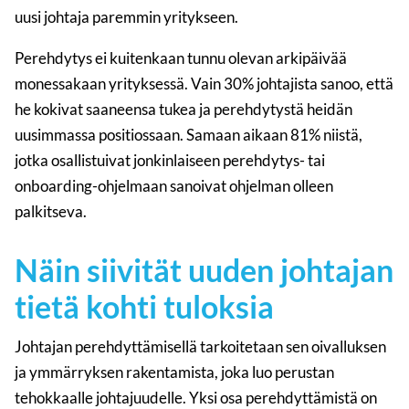
uusi johtaja paremmin yritykseen.
Perehdytys ei kuitenkaan tunnu olevan arkipäivää
monessakaan yrityksessä. Vain 30% johtajista sanoo, että
he kokivat saaneensa tukea ja perehdytystä heidän
uusimmassa positiossaan. Samaan aikaan 81% niistä,
jotka osallistuivat jonkinlaiseen perehdytys- tai
onboarding-ohjelmaan sanoivat ohjelman olleen
palkitseva.
Näin siivität uuden johtajan
tietä kohti tuloksia
Johtajan perehdyttämisellä tarkoitetaan sen oivalluksen
ja ymmärryksen rakentamista, joka luo perustan
tehokkaalle johtajuudelle. Yksi osa perehdyttämistä on